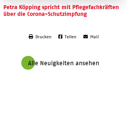
Petra Köpping spricht mit Pflegefachkräften
über die Corona-Schutzimpfung
Bei der Wiedergabe des eingebundenen
YouTube
-Videos werden
Daten an
YouTube
übertragen. Dazu benötigen wir Ihre
Zustimmung. Detaillierte Informationen finden Sie in unserer
Datenschutzerklärung
.
Drucken
Teilen
Mail
Zustimmen und abspielen
Alle Neuigkeiten ansehen