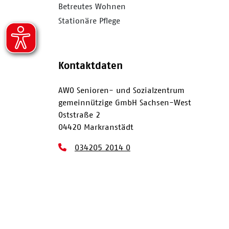
Betreutes Wohnen
Stationäre Pflege
Kontaktdaten
AWO Senioren- und Sozialzentrum
gemeinnützige GmbH Sachsen-West
Oststraße 2
04420 Markranstädt
034205 2014 0
034205 2014 411
awo@awo-sachsen-west.de