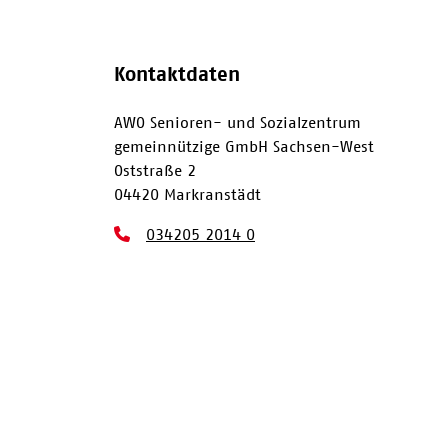
Kontaktdaten
AWO Senioren- und Sozialzentrum
gemeinnützige GmbH Sachsen-West
Oststraße 2
04420 Markranstädt
034205 2014 0
034205 2014 411
awo@awo-sachsen-west.de
Kontakt
Impressum
Datenschutz