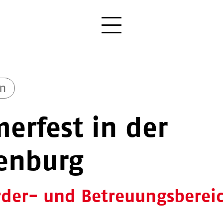
en
erfest in der
lenburg
rder- und Betreuungsberei