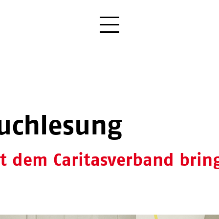
Buchlesung
it dem Caritasverband brin