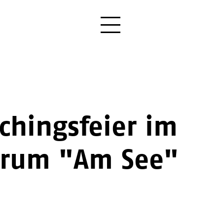
schingsfeier im
trum "Am See"