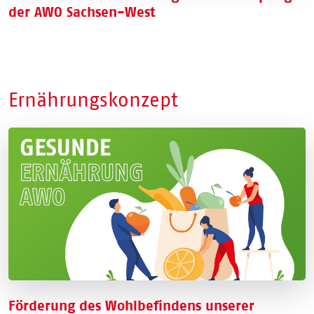
der AWO Sachsen-West
Bei der Wiedergabe des eingebundenen
YouTube
-Videos werden
Daten an
YouTube
übertragen. Dazu benötigen wir Ihre
Zustimmung. Detaillierte Informationen finden Sie in unserer
Datenschutzerklärung
.
Zustimmen und abspielen
Ernährungskonzept
Förderung des Wohlbefindens unserer