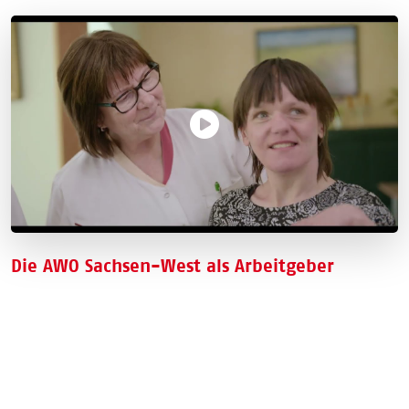
Die AWO Sachsen-West als Arbeitgeber
Bei der Wiedergabe des eingebundenen
YouTube
-Videos werden
Daten an
YouTube
übertragen. Dazu benötigen wir Ihre
Zustimmung. Detaillierte Informationen finden Sie in unserer
Datenschutzerklärung
.
Zustimmen und abspielen